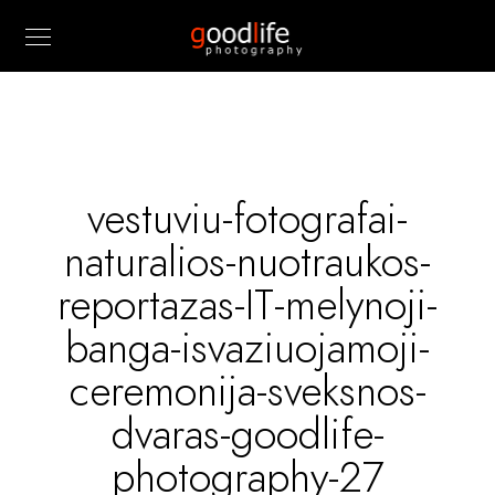
vestuviu-fotografai-
naturalios-nuotraukos-
reportazas-IT-melynoji-
banga-isvaziuojamoji-
ceremonija-sveksnos-
dvaras-goodlife-
photography-27