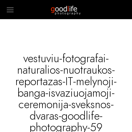
vestuviu-fotografai-
naturalios-nuotraukos-
reportazas-IT-melynoji-
banga-isvaziuojamoji-
ceremonija-sveksnos-
dvaras-goodlife-
photography-59