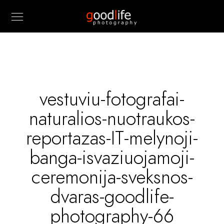
vestuviu-fotografai-
naturalios-nuotraukos-
reportazas-IT-melynoji-
banga-isvaziuojamoji-
ceremonija-sveksnos-
dvaras-goodlife-
photography-66