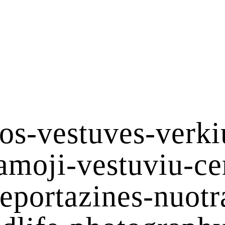
os-vestuves-verki
amoji-vestuviu-c
reportazines-nuot