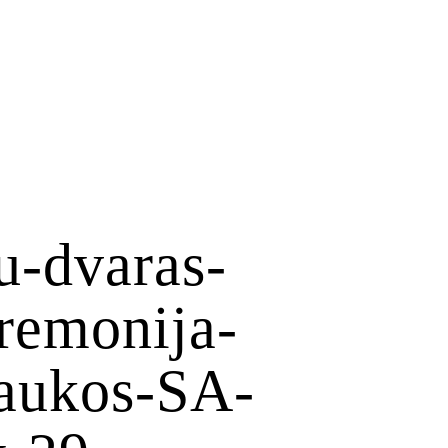
u-dvaras-
eremonija-
raukos-SA-