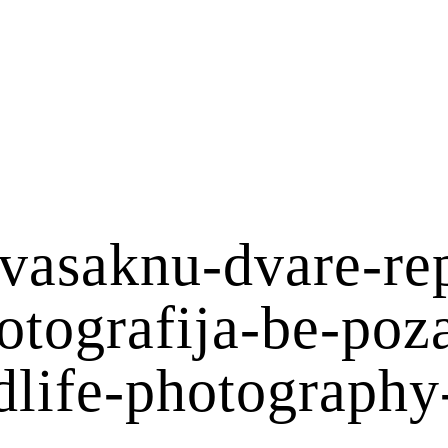
vasaknu-dvare-re
fotografija-be-po
dlife-photography