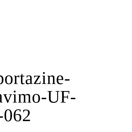
portazine-
zavimo-UF-
-062