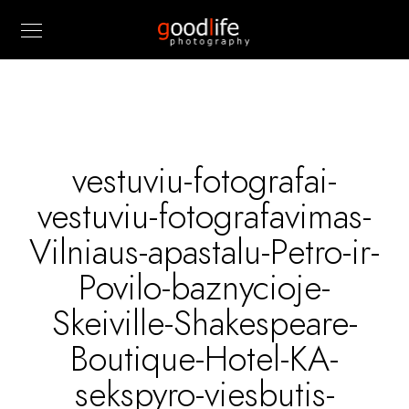
vestuviu-fotografai-
vestuviu-fotografavimas-
Vilniaus-apastalu-Petro-ir-
Povilo-baznycioje-
Skeiville-Shakespeare-
Boutique-Hotel-KA-
sekspyro-viesbutis-