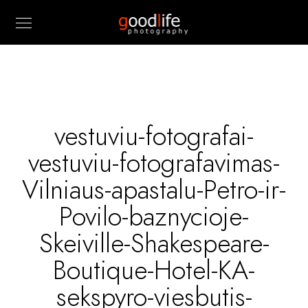
vestuviu-fotografai-
vestuviu-fotografavimas-
Vilniaus-apastalu-Petro-ir-
Povilo-baznycioje-
Skeiville-Shakespeare-
Boutique-Hotel-KA-
sekspyro-viesbutis-