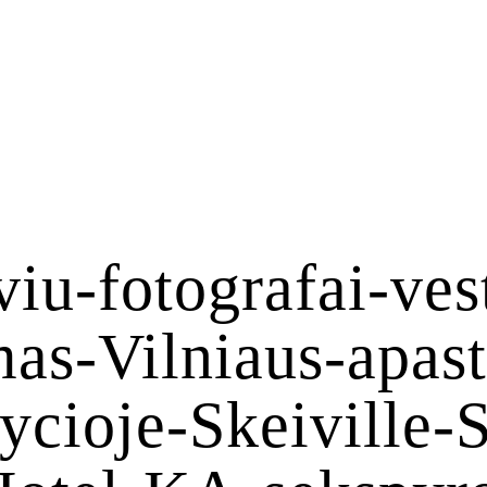
viu-fotografai-ves
as-Vilniaus-apast
ycioje-Skeiville-