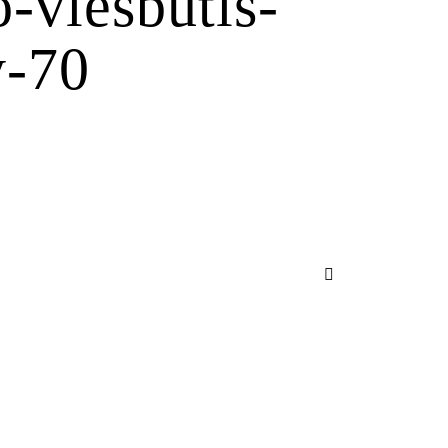
-viesbutis-
y-70