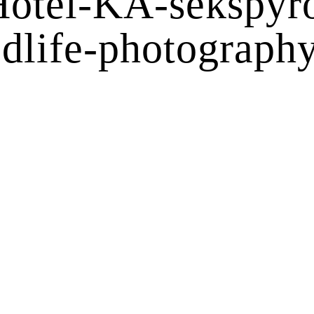
otel-KA-sekspyro
dlife-photograph