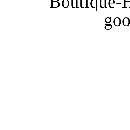
Boutique-H
goo