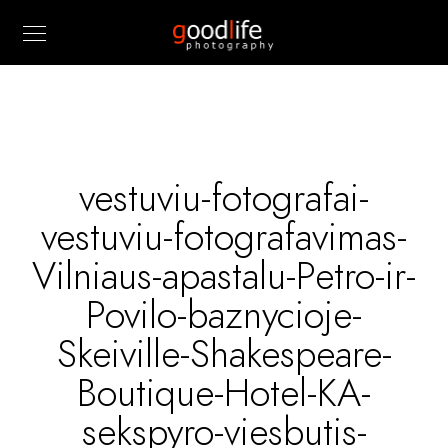
vestuviu-fotografai-
vestuviu-fotografavimas-
Vilniaus-apastalu-Petro-ir-
Povilo-baznycioje-
Skeiville-Shakespeare-
Boutique-Hotel-KA-
sekspyro-viesbutis-